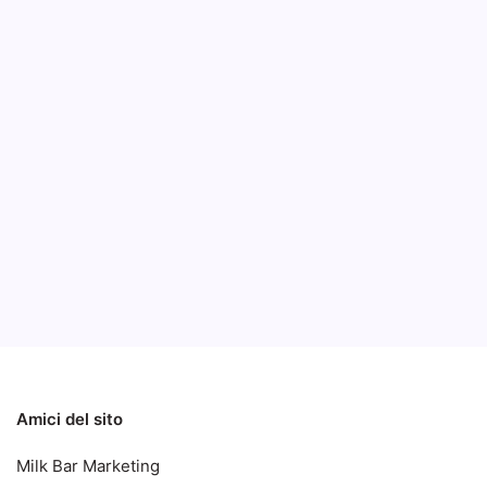
Intel
già s
B
All’IFA 
che verr
mesi – A
modelli.
Notizie
Notizie ed Articoli
Amici del sito
Milk Bar Marketing