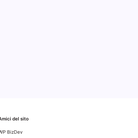
to
Categorie
M,
imi
oro
2014
Amici del sito
WP BizDev