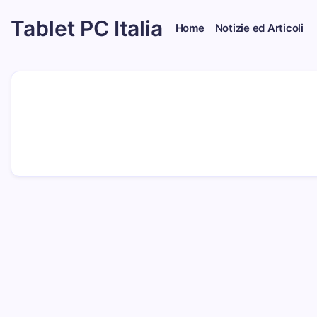
Skip
Tablet PC Italia
to
Home
Notizie ed Articoli
content
Dal
2003
dedicato
esclusivamente
ai
Tablet
PC