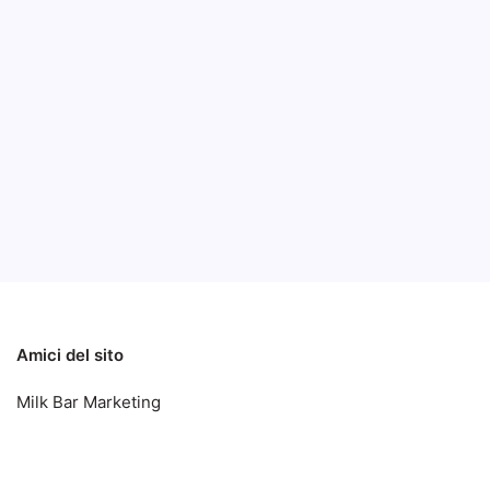
Wind
Windo
B
Microsof
mega-agg
PC un au
all’inchi
Notizie
Notizie ed Articoli
Amici del sito
Milk Bar Marketing