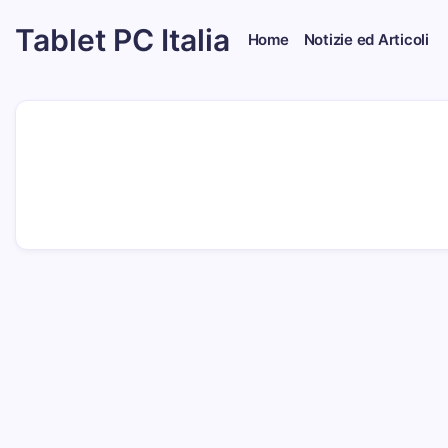
Skip
Tablet PC Italia
to
Home
Notizie ed Articoli
content
Dal
2003
dedicato
esclusivamente
ai
Tablet
PC