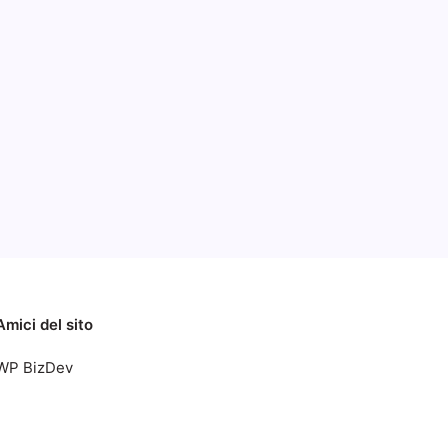
,
let
e
016
Amici del sito
WP BizDev