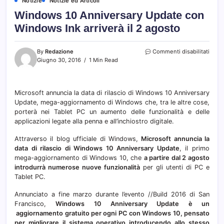
Notizie
Notizie ed Articoli
Windows 10 Anniversary Update con
Windows Ink arriverà il 2 agosto
su
By
Redazione
Commenti disabilitati
Wind
Giugno 30, 2016
1 Min Read
10
Anniv
Upda
Microsoft annuncia la data di rilascio di Windows 10 Anniversary
con
Update, mega-aggiornamento di Windows che, tra le altre cose,
Wind
Ink
porterà nei Tablet PC un aumento delle funzionalità e delle
arrive
applicazioni legate alla penna e all’inchiostro digitale.
il
2
Attraverso il blog ufficiale di Windows,
Microsoft annuncia la
agos
data di rilascio di Windows 10 Anniversary Update
, il primo
mega-aggiornamento di Windows 10, che
a partire dal 2 agosto
introdurrà numerose nuove funzionalità
per gli utenti di PC e
Tablet PC.
Annunciato a fine marzo durante l’evento //Build 2016 di San
Francisco,
Windows 10 Anniversary Update è un
aggiornamento gratuito per ogni PC con Windows 10, pensato
per migliorare il sistema operativo introducendo allo stesso