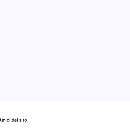
are
a
2016
Amici del sito