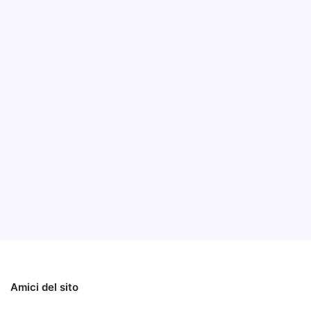
Xplo
con 
B
La texan
XSLATE R
di magne
Notizie
Notizie ed Articoli
Amici del sito