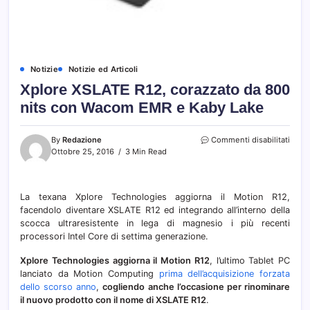
Notizie
Notizie ed Articoli
Xplore XSLATE R12, corazzato da 800
nits con Wacom EMR e Kaby Lake
su
By
Redazione
Commenti disabilitati
Xplor
Ottobre 25, 2016
3 Min Read
XSLA
R12,
coraz
La texana Xplore Technologies aggiorna il Motion R12,
da
facendolo diventare XSLATE R12 ed integrando all’interno della
800
nits
scocca ultraresistente in lega di magnesio i più recenti
con
processori Intel Core di settima generazione.
Wac
EMR
Xplore Technologies aggiorna il Motion R12
, l’ultimo Tablet PC
e
lanciato da Motion Computing
prima dell’acquisizione forzata
Kaby
dello scorso anno
,
cogliendo anche l’occasione per rinominare
Lake
il nuovo prodotto con il nome di XSLATE R12
.