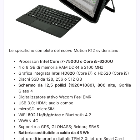
Le specifiche complete del nuovo Motion R12 evidenziano:
Processori
Intel Core i7-7500U o Core i5-6200U
4 o 8 GB di memoria RAM DDR4 a 2100 MHz
Grafica integrata
Intel HD620
(Core i7) o HD520 (Core i5)
Dischi SSD da 128, 256 o 512 GB
Schermo da 12,5 pollici (1920×1080), 800 nits
, Gorilla
Glass 4
Digitalizzatore attivo Wacom Feel EMR
USB 3.0; HDMI; audio combo
microSD; microSIM
WiFi
802.11a/b/g/n/ac
e Bluetooth 4.2
WWAN 4G
Supporto a GPS, GLONASS; Beidou; SBAS
Batteria sostituibile a caldo da 45 Wh
Lettore di impronte digitali; TPM 2.0; lettore SmartCard