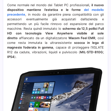
Come normale nel mondo dei Tablet PC professionali,
il nuovo
dispositivo mantiene l’estetica e le forme
del modello
precedente
, in modo da garantire piena compatibilità con gli
accessori eventualmente già acquistati dall’azienda e
permettendo un più facile rinnovo od espansione del parco
macchine. Resta quindi immutato lo
schermo da 12,5 pollici Full
HD con tecnologia View Anywhere visibile al sole
diretto
affiancato da un digitalizzatore
Wacom Feel EMR
, così
come resta immutata la ultraresistente
scocca in lega di
magnesio foderata in gomma
, capace di proteggere l’XSLATE
R12 da cadute, vibrazioni, liquidi e pulviscolo (
MIL-STD-810G;
IP54
).