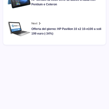
Pentium e Celeron
Next
Offerta del giorno: HP Pavilion 10 x2 10-n100 a soli
199 euro (-34%)
Archivi