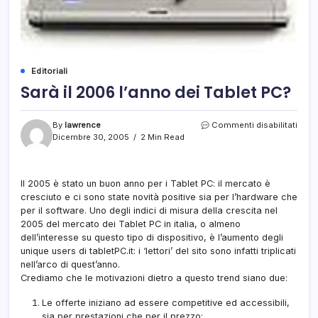
Editoriali
Sarà il 2006 l’anno dei Tablet PC?
su
By
lawrence
Commenti disabilitati
Sarà
Dicembre 30, 2005
2 Min Read
il
200
l’ann
Il 2005 è stato un buon anno per i Tablet PC: il mercato è
dei
cresciuto e ci sono state novità positive sia per l’hardware che
Table
PC?
per il software. Uno degli indici di misura della crescita nel
2005 del mercato dei Tablet PC in italia, o almeno
dell’interesse su questo tipo di dispositivo, è l’aumento degli
unique users di tabletPC.it: i ‘lettori’ del sito sono infatti triplicati
nell’arco di quest’anno.
Crediamo che le motivazioni dietro a questo trend siano due:
Le offerte iniziano ad essere competitive ed accessibili,
sia per prestazioni che per il prezzo;