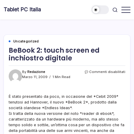
Skip
Tablet PC Italia
to
Dal
content
2003
dedicato
esclusivamente
ai
Tablet
PC
Uncategorized
BeBook 2: touch screen ed
inchiostro digitale
su
By
Redazione
Commenti disabilitati
BeBo
Marzo 11, 2009
1 Min Read
2:
touc
scre
È stato presentato da poco, in occasione del *Cebit 2009*
ed
tenutosi ad Hannover, il nuovo *BeBook 2*, prodotto dalla
inchi
digit
società olandese *Endless Ideas*.
Si tratta della nuova versione del noto *reader di ebook*,
caratterizzato da un hardware più moderno, ma allo stesso
tempo solido e sottile, un’ottima cosa per un dispositivo che fa
della portabilità una delle sue armi vincenti, ma anche da