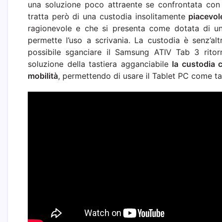
una soluzione poco attraente se confrontata con l
tratta però di una custodia insolitamente
piacevole
ragionevole e che si presenta come dotata di 
permette l’uso a scrivania. La custodia è senz’al
possibile sganciare il Samsung ATIV Tab 3 ritor
soluzione della tastiera agganciabile
la custodia 
mobilità
, permettendo di usare il Tablet PC come ta