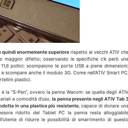
a è quindi enormemente superiore
rispetto ai vecchi ATIV ch
oro maggior difetto; osservando le specifiche c’è però un
a 11,6 pollici: scompaiono le porte USB a piene dimensioni
i, e scompare anche il modulo 3G. Come nell’ATIV Smart PC
ellini plastici.
, è la “S-Pen”, ovvero la penna Wacom: se quella degli ATI
riali e comodità d’uso,
la penna presente negli ATIV Tab 
dotta in una plastica più resistente
, capace di donare un
essore ridotto del Tablet PC la penna resta alloggiabil
l’utente di ridurre le possibilità di smarrimento di quest