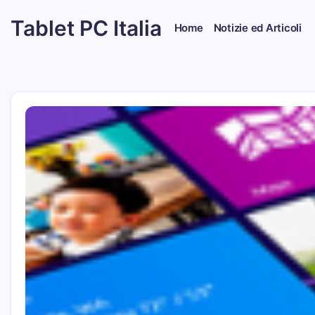
Skip
Tablet PC Italia
to
Home
Notizie ed Articoli
content
Dal
2003
dedicato
esclusivamente
ai
Tablet
PC