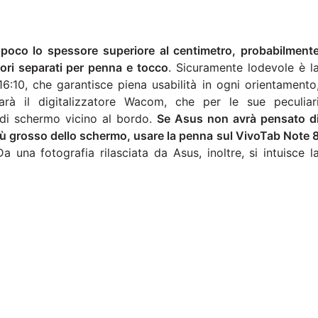
poco lo spessore superiore al centimetro, probabilment
tori separati per penna e tocco
. Sicuramente lodevole è l
6:10, che garantisce piena usabilità in ogni orientamento
rà il digitalizzatore Wacom, che per le sue peculiar
o di schermo vicino al bordo.
Se Asus non avrà pensato d
iù grosso dello schermo, usare la penna sul VivoTab Note 
Da una fotografia rilasciata da Asus, inoltre, si intuisce l