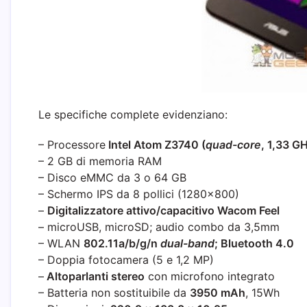
Le specifiche complete evidenziano:
– Processore
Intel Atom Z3740 (
quad-core
, 1,33 G
– 2 GB di memoria RAM
– Disco eMMC da 3 o 64 GB
– Schermo IPS da 8 pollici (1280×800)
–
Digitalizzatore attivo/capacitivo Wacom Feel
– microUSB, microSD; audio combo da 3,5mm
– WLAN
802.11a/b/g/n
dual-band
; Bluetooth 4.0
– Doppia fotocamera (5 e 1,2 MP)
–
Altoparlanti stereo
con microfono integrato
– Batteria non sostituibile da
3950 mAh
, 15Wh