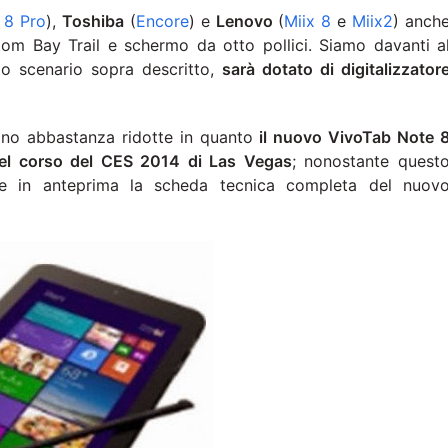
 8 Pro
),
Toshiba
(
Encore
) e
Lenovo
(
Miix 8
e
Miix2
) anch
om Bay Trail e schermo da otto pollici. Siamo davanti a
lo scenario sopra descritto,
sarà dotato di digitalizzator
ono abbastanza ridotte in quanto
il nuovo VivoTab Note 
 nel corso del CES 2014 di Las Vegas
; nonostante quest
re in anteprima la scheda tecnica completa del nuov