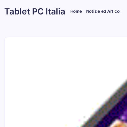
Skip
Tablet PC Italia
to
Home
Notizie ed Articoli
content
Dal
2003
dedicato
esclusivamente
ai
Tablet
PC