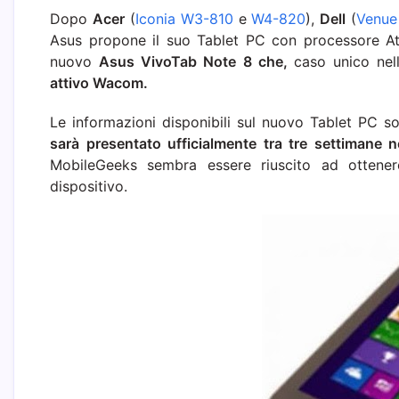
Dopo
Acer
(
Iconia W3-810
e
W4-820
),
Dell
(
Venue
Asus propone il suo Tablet PC con processore At
nuovo
Asus VivoTab Note 8 che,
caso unico nel
attivo Wacom.
Le informazioni disponibili sul nuovo Tablet PC s
sarà presentato ufficialmente tra tre settimane
MobileGeeks sembra essere riuscito ad ottene
dispositivo.