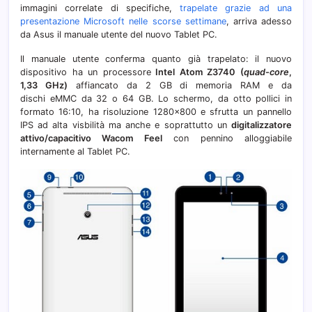
immagini correlate di specifiche,
trapelate grazie ad una
euro
presentazione Microsoft nelle scorse settimane
, arriva adesso
da Asus il manuale utente del nuovo Tablet PC.
Il manuale utente conferma quanto già trapelato: il nuovo
dispositivo ha un processore
Intel Atom Z3740 (
quad-core
,
1,33 GHz)
affiancato da 2 GB di memoria RAM e da
dischi eMMC da 32 o 64 GB. Lo schermo, da otto pollici in
formato 16:10, ha risoluzione 1280×800 e sfrutta un pannello
IPS ad alta visbilità ma anche e soprattutto un
digitalizzatore
attivo/capacitivo Wacom Feel
con pennino alloggiabile
internamente al Tablet PC.