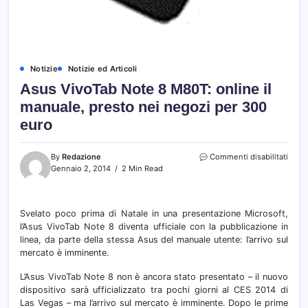
Notizie
Notizie ed Articoli
Asus VivoTab Note 8 M80T: online il
manuale, presto nei negozi per 300
euro
su
By
Redazione
Commenti disabilitati
Asus
Gennaio 2, 2014
2 Min Read
Vivo
Note
8
Svelato poco prima di Natale in una presentazione Microsoft,
M80T
l’Asus VivoTab Note 8 diventa ufficiale con la pubblicazione in
onlin
il
linea, da parte della stessa Asus del manuale utente: l’arrivo sul
manu
mercato è imminente.
prest
nei
L’Asus VivoTab Note 8 non è ancora stato presentato – il nuovo
nego
dispositivo sarà ufficializzato tra pochi giorni al CES 2014 di
per
Las Vegas – ma l’arrivo sul mercato è imminente. Dopo le prime
300