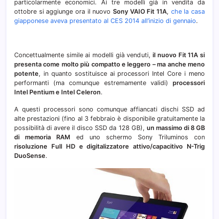
particolarmente economici. Ai tre modelli già in vendita da
ottobre si aggiunge ora il nuovo
Sony VAIO Fit 11A
,
che la casa
giapponese aveva presentato al CES 2014 all’inizio di gennaio
.
Concettualmente simile ai modelli già venduti,
il nuovo Fit 11A si
presenta come molto più compatto e leggero – ma anche meno
potente
, in quanto sostituisce ai processori Intel Core i meno
performanti (ma comunque estremamente validi)
processori
Intel Pentium e Intel Celeron
.
A questi processori sono comunque affiancati dischi SSD ad
alte prestazioni (fino al 3 febbraio è disponibile gratuitamente la
possibilità di avere il disco SSD da 128 GB),
un massimo di 8 GB
di memoria RAM
ed uno schermo Sony Triluminos con
risoluzione Full HD e digitalizzatore attivo/capacitivo N-Trig
DuoSense
.