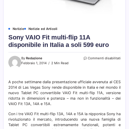
Notizie
Notizie ed Articoli
Sony VAIO Fit multi-flip 11A
disponibile in Italia a soli 599 euro
su
By
Redazione
Commenti disabilitati
Sony
Febbraio 1, 2014
2 Min Read
VAIO
Fit
multi
A poche settimane dalla presentazione ufficiale avvenuta al CES
flip
2014 di Las Vegas Sony rende disponibile in Italia e nel mondo il
11A
dispo
nuovo Tablet PC convertibile VAIO Fit multi-flip 11A, versione
in
ridotta in dimensioni e potenza – ma non in funzionalità – dei
Italia
VAIO Fit 13A, 14A e 15A.
a
soli
Con i tre VAIO Fit multi-flip 13A, 14A e 15A la nipponica Sony ha
599
rivoluzionato il mercato, introducendo una nuova famiglia di
euro
Tablet PC convertibili estremamente funzionali, potenti e