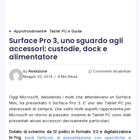
Approfondimenti
Tablet PC e Guide
Surface Pro 3, uno sguardo agli
accessori: custodie, dock e
alimentatore
su
By
Redazione
Commenti disabilitati
Surf
Maggio 20, 2014
4 Min Read
Pro
3,
uno
Oggi Microsoft, deludendo i molti che attendevano un Surface
sgua
Mini, ha presentato il Surface Pro 3. E’ uno dei Tablet PC più
agli
acces
interessanti di sempre, che sotto molti aspetti rappresenta per
custo
Microsoft un ritorno al passato: insieme al Tablet PC sono stati
dock
presentati alcuni accessori decisamente particolari.
e
alime
Dotato di schermo da 12 pollici in formato 3:2 e digitalizzatore
N-Trig
(
vedi l’articolo di presentazione con specifiche e