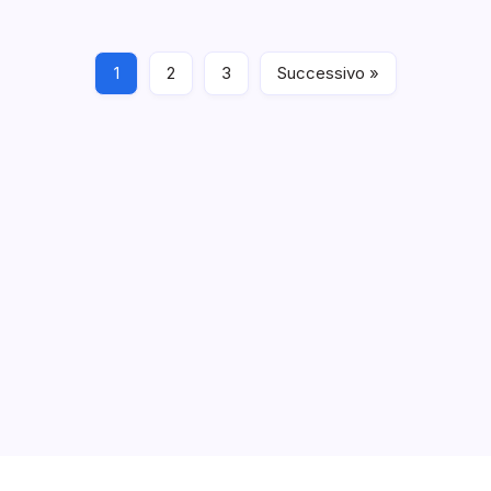
affiancherà nel corso del prossimo anno il Surface Pro 4
e gli altri eventuali Surface che verranno lanciati.
1
2
3
Successivo »
Notizie
Notizie ed Articoli
Marzo 31, 2015
Archivi
Categorie