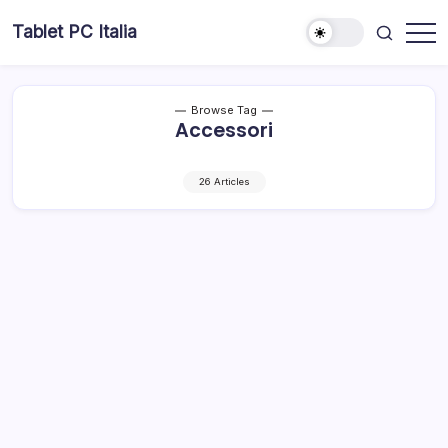
Skip
Tablet PC Italia
to
Dal
content
2003
dedicato
esclusivamente
ai
Browse Tag
Tablet
Accessori
PC
26 Articles