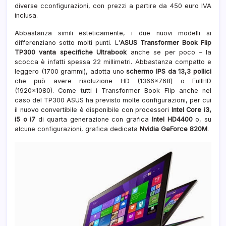
diverse cconfigurazioni, con prezzi a partire da 450 euro IVA
inclusa.
Abbastanza simili esteticamente, i due nuovi modelli si
differenziano sotto molti punti. L’
ASUS Transformer Book Flip
TP300 vanta specifiche Ultrabook
anche se per poco – la
scocca è infatti spessa 22 millimetri. Abbastanza compatto e
leggero (1700 grammi), adotta uno
schermo IPS da 13,3 pollici
che può avere risoluzione HD (1366×768) o FullHD
(1920×1080). Come tutti i Transformer Book Flip anche nel
caso del TP300 ASUS ha previsto molte configurazioni, per cui
il nuovo convertibile è disponibile con processori
Intel Core i3,
i5 o i7
di quarta generazione con grafica
Intel HD4400
o, su
alcune configurazioni, grafica dedicata
Nvidia GeForce 820M
.