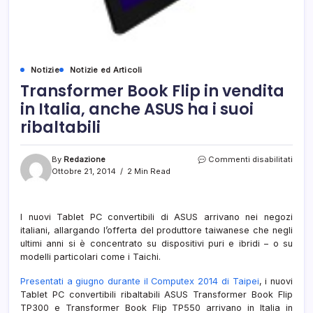
Notizie
Notizie ed Articoli
Transformer Book Flip in vendita
in Italia, anche ASUS ha i suoi
ribaltabili
su
By
Redazione
Commenti disabilitati
Tran
Ottobre 21, 2014
2 Min Read
Book
Flip
in
I nuovi Tablet PC convertibili di ASUS arrivano nei negozi
vendi
italiani, allargando l’offerta del produttore taiwanese che negli
in
Italia,
ultimi anni si è concentrato su dispositivi puri e ibridi – o su
anch
modelli particolari come i Taichi.
ASU
ha
Presentati a giugno durante il Computex 2014 di Taipei
, i nuovi
i
Tablet PC convertibili ribaltabili ASUS Transformer Book Flip
suoi
TP300 e Transformer Book Flip TP550 arrivano in Italia in
ribalt