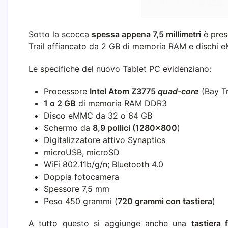
Sotto la scocca
spessa appena 7,5 millimetri
è pres
Trail affiancato da 2 GB di memoria RAM e dischi 
Le specifiche del nuovo Tablet PC evidenziano:
Processore
Intel Atom Z3775
quad-core
(Bay Tr
1 o 2 GB
di memoria RAM DDR3
Disco eMMC da 32 o 64 GB
Schermo da
8,9 pollici (1280×800
)
Digitalizzatore attivo Synaptics
microUSB, microSD
WiFi 802.11b/g/n; Bluetooth 4.0
Doppia fotocamera
Spessore 7,5 mm
Peso 450 grammi (
720 grammi con tastiera
)
A tutto questo si aggiunge anche una
tastiera