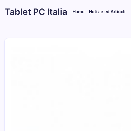
Skip
Tablet PC Italia
to
Home
Notizie ed Articoli
content
Dal
2003
dedicato
esclusivamente
ai
Tablet
PC