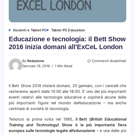
Docenti e Tablet PC
Tablet PC Education
Educazione e tecnologia: il Bett Show
2016 inizia domani all'ExCeL London
su
By
Redazione
Commenti disabilitati
Educ
Gennaio 19, 2016
1 Min Read
e
tecno
il
Il Bett Show 2016 inizierà domani, 20 gennaio, con i cancelli che
Bett
resteranno aperti dalle 10:00 alle 18:00. E’ uno dei più importanti
Show
2016
eventi relativi alle tecnologie educative e ospiterà alcune delle
inizia
più importanti figure nel mondo dell’educazione – ma anche
doma
centinaia di società di tecnologia.
all'E
Lond
Tenutosi la prima volta nel 1985,
il Bett (
British Educational
Training and Technology
) Show è la più importante fiera
europea sulle tecnologie legate all’educazione
– e una delle più