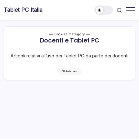
Skip
Tablet PC Italia
to
Dal
content
2003
dedicato
esclusivamente
ai
Browse Category
Tablet
Docenti e Tablet PC
PC
Articoli relativi all’uso dei Tablet PC da parte dei docenti
31 Articles