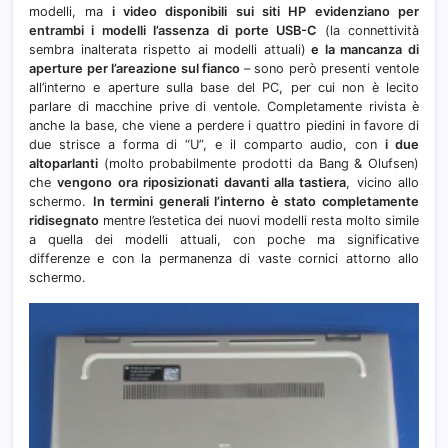
modelli, ma
i video disponibili sui siti HP evidenziano per
entrambi i modelli l’assenza di porte USB-C
(la connettività
sembra inalterata rispetto ai modelli attuali)
e la mancanza di
aperture per l’areazione sul fianco
– sono però presenti ventole
all’interno e aperture sulla base del PC, per cui non è lecito
parlare di macchine prive di ventole. Completamente rivista è
anche la base, che viene a perdere i quattro piedini in favore di
due strisce a forma di “U”, e il comparto audio, con
i due
altoparlanti
(molto probabilmente prodotti da Bang & Olufsen)
che
vengono ora riposizionati davanti alla tastiera
, vicino allo
schermo.
In termini generali l’interno è stato completamente
ridisegnato
mentre l’estetica dei nuovi modelli resta molto simile
a quella dei modelli attuali, con poche ma significative
differenze e con la permanenza di vaste cornici attorno allo
schermo.