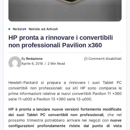
Notizie
Notizie ed Articoli
HP pronta a rinnovare i convertibili
non professionali Pavilion x360
su
By
Redazione
Commenti disabilitati
HP
Aprile 6, 2016
2 Min Read
pront
a
rinno
Hewlett-Packard si prepara a rinnovare i suoi Tablet PC
i
convertibili non professionali: sui siti HP sono comparse le
conver
non
prime informazioni relative ai nuovi convertibili Pavilion 11 x360
profe
serie 11-u000 e Pavilion 13 x360 serie 13-u000.
Pavil
x360
HP è pronta a lanciare nuove versioni fortemente modificate
dei suoi Tablet PC convertibili non professionali
, che nel
prossimo trimestre potrebbero arrivare nei negozi con
nuove
configurazioni profondamente riviste dal punto di vista