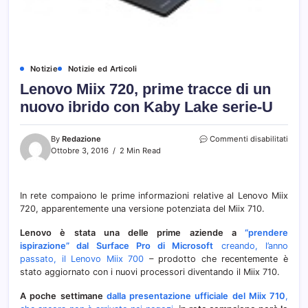
Notizie
Notizie ed Articoli
Lenovo Miix 720, prime tracce di un
nuovo ibrido con Kaby Lake serie-U
su
By
Redazione
Commenti disabilitati
Leno
Ottobre 3, 2016
2 Min Read
Miix
720,
prim
In rete compaiono le prime informazioni relative al Lenovo Miix
tracc
720, apparentemente una versione potenziata del Miix 710.
di
un
nuov
Lenovo è stata una delle prime aziende a
“prendere
ibrid
ispirazione” dal Surface Pro di Microsoft
creando, l’anno
con
passato, il Lenovo Miix 700
– prodotto che recentemente è
Kaby
stato aggiornato con i nuovi processori diventando il Miix 710.
Lake
serie
A poche settimane
dalla presentazione ufficiale del Miix 710
,
U