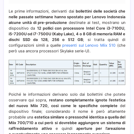
Le prime informazioni, derivanti dai
bollettini delle società che
nelle passate settimane hanno spostato per Lenovo Indonesia
alcune unità di pre-produzione
destinate ai test, mostrano un
dispositivo da
12 pollici con processore Intel Core i3-7100U,
i5-7200U od i7-7500U (Kaby Lake), 4 o 8 GB di memoria RAM e
dischi SSD da 128, 256 o 512 GB
; si tratta quindi di
configurazioni simili a quelle
presenti sul Lenovo Miix 510
(che
però usa ancora processori Skylake serie-U).
Poiché le informazioni derivano solo dai bollettini che potete
osservare qui sopra,
restano completamente ignote l’estetica
del nuovo Miix 720, così come le specifiche complete
del
dispositivo finale; considerando il nome è però altamente
probabile una
estetica similare o pressoché identica a quella del
Miix 700/710 a cui però si dovrebbe aggiungere un sistema di
raffreddamento attivo
e quindi
aperture per l’areazione