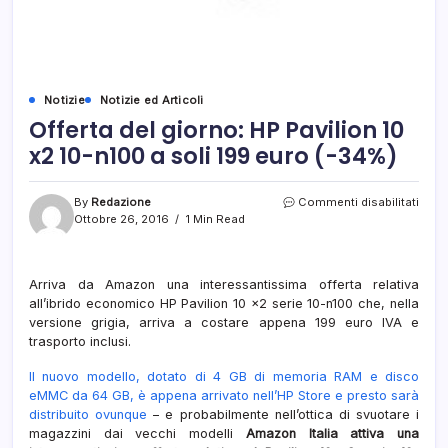
Notizie
Notizie ed Articoli
Offerta del giorno: HP Pavilion 10
x2 10-n100 a soli 199 euro (-34%)
su
By
Redazione
Commenti disabilitati
Offer
Ottobre 26, 2016
1 Min Read
del
giorn
HP
Arriva da Amazon una interessantissima offerta relativa
Pavil
all’ibrido economico HP Pavilion 10 x2 serie 10-n100 che, nella
10
x2
versione grigia, arriva a costare appena 199 euro IVA e
10-
trasporto inclusi.
n100
a
Il nuovo modello, dotato di 4 GB di memoria RAM e disco
soli
eMMC da 64 GB, è appena arrivato nell’HP Store e presto sarà
199
distribuito ovunque
– e probabilmente nell’ottica di svuotare i
euro
magazzini dai vecchi modelli
Amazon Italia attiva una
(-34