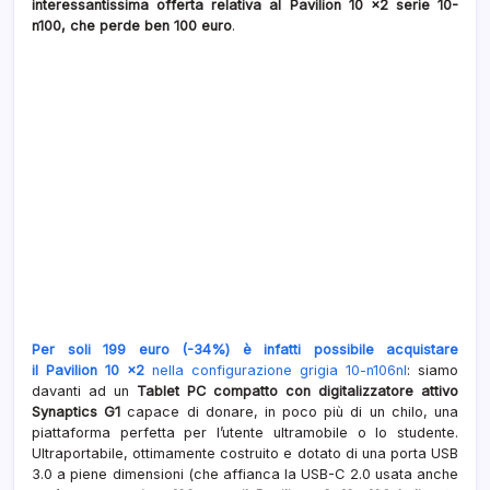
interessantissima offerta relativa al Pavilion 10 x2 serie 10-
n100, che perde ben 100 euro
.
Per soli 199 euro (-34%) è infatti possibile acquistare
il Pavilion 10 x2
nella configurazione grigia 10-n106nl
: siamo
davanti ad un
Tablet PC compatto con digitalizzatore attivo
Synaptics G1
capace di donare, in poco più di un chilo, una
piattaforma perfetta per l’utente ultramobile o lo studente.
Ultraportabile, ottimamente costruito e dotato di una porta USB
3.0 a piene dimensioni (che affianca la USB-C 2.0 usata anche