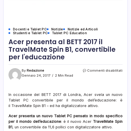
Docenti e Tablet PC
Notizie
Notizie ed Articoli
Studenti e Tablet PC
Tablet PC Education
Acer presenta al BETT 2017 il
TravelMate Spin B1, convertibile
per l'educazione
su
By
Redazione
Commenti disabilitati
Acer
Gennaio 24, 2017
2 Min Read
pres
al
BETT
In occasione del BETT 2017 di Londra, Acer svela un nuovo
2017
Tablet PC convertibile per il mondo dell’educazione: è
il
Trav
il TravelMate Spin B1 – ed ha digitalizzatore attivo.
Spin
B1,
Acer presenta un nuovo Tablet PC pensato in modo specifico
conve
per il mondo dell’educazione
: è il nuovo Acer
TravelMate Spin
per
B1
, un convertibile da 11,6 pollici con digitalizzatore attivo.
l'edu