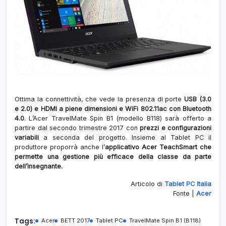
Ottima la connettività, che vede la presenza di porte
USB (3.0
e 2.0) e HDMI a piene dimensioni e WiFi 802.11ac con Bluetooth
4.0
. L’Acer TravelMate Spin B1 (modello B118) sarà offerto a
partire dal secondo trimestre 2017 con
prezzi e configurazioni
variabili
a seconda del progetto. Insieme al Tablet PC il
produttore proporrà anche l’
applicativo Acer TeachSmart che
permette una gestione più efficace della classe da parte
dell’insegnante.
Articolo di
Tablet PC Italia
Fonte |
Acer
Tags:
Acer
BETT 2017
Tablet PC
TravelMate Spin B1 (B118)