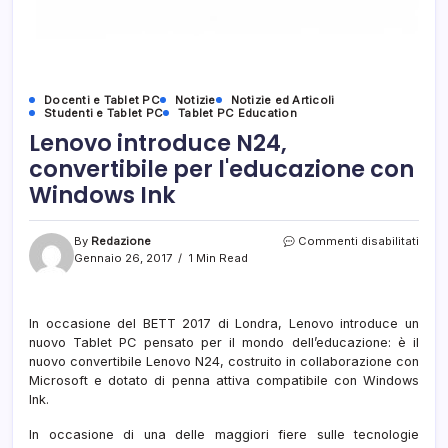
Docenti e Tablet PC
Notizie
Notizie ed Articoli
Studenti e Tablet PC
Tablet PC Education
Lenovo introduce N24,
convertibile per l'educazione con
Windows Ink
su
By
Redazione
Commenti disabilitati
Leno
Gennaio 26, 2017
1 Min Read
intro
N24,
conve
In occasione del BETT 2017 di Londra, Lenovo introduce un
per
nuovo Tablet PC pensato per il mondo dell’educazione: è il
l'edu
con
nuovo convertibile Lenovo N24, costruito in collaborazione con
Wind
Microsoft e dotato di penna attiva compatibile con Windows
Ink
Ink.
In occasione di una delle maggiori fiere sulle tecnologie