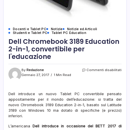
Docenti e Tablet PC
Notizie
Notizie ed Articoli
Studenti e Tablet PC
Tablet PC Education
Dell Chromebook 3189 Education
2-in-1, convertibile per
l'educazione
su
By
Redazione
Commenti disabilitati
Dell
Gennaio 27, 2017
1 Min Read
Chro
3189
Educ
Dell introduce un nuovo Tablet PC convertibile pensato
2-
appositamente per il mondo dell’educazione: si tratta del
in-
1,
nuovo Chromebook 3189 Education 2-in-1, basato sul Latitude
conve
3189 con Windows 10 ma dotato di specifiche (e prezzo)
per
inferiori.
l'edu
L’americana
Dell introduce in occasione del BETT 2017 di