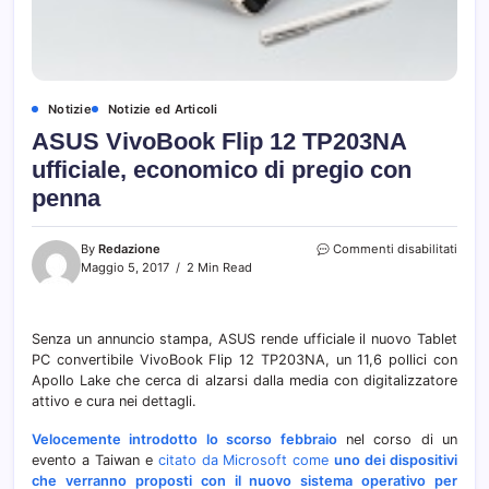
Notizie
Notizie ed Articoli
ASUS VivoBook Flip 12 TP203NA
ufficiale, economico di pregio con
penna
su
By
Redazione
Commenti disabilitati
ASUS
Maggio 5, 2017
2 Min Read
Vivo
Flip
12
Senza un annuncio stampa, ASUS rende ufficiale il nuovo Tablet
TP20
PC convertibile VivoBook Flip 12 TP203NA, un 11,6 pollici con
uffici
econ
Apollo Lake che cerca di alzarsi dalla media con digitalizzatore
di
attivo e cura nei dettagli.
pregi
con
Velocemente introdotto lo scorso febbraio
nel corso di un
penn
evento a Taiwan e
citato da Microsoft come
uno dei dispositivi
che verranno proposti con il nuovo sistema operativo per