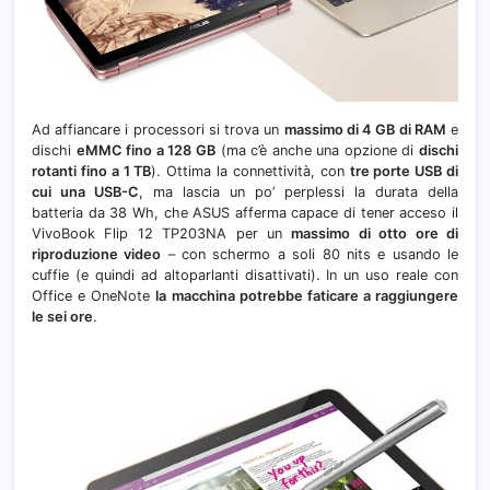
Ad affiancare i processori si trova un
massimo di 4 GB di RAM
e
dischi
eMMC fino a 128 GB
(ma c’è anche una opzione di
dischi
rotanti fino a 1 TB
). Ottima la connettività, con
tre porte USB di
cui una USB-C
, ma lascia un po’ perplessi la durata della
batteria da 38 Wh, che ASUS afferma capace di tener acceso il
VivoBook Flip 12 TP203NA per un
massimo di otto ore di
riproduzione video
– con schermo a soli 80 nits e usando le
cuffie (e quindi ad altoparlanti disattivati). In un uso reale con
Office e OneNote
la macchina potrebbe faticare a raggiungere
le sei ore
.