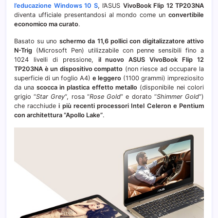
l’educazione Windows 10 S
, l’ASUS
VivoBook Flip 12 TP203NA
diventa ufficiale presentandosi al mondo come un
convertibile
economico ma curato
.
Basato su uno
schermo da 11,6 pollici con digitalizzatore attivo
N-Trig
(Microsoft Pen) utilizzabile con penne sensibili fino a
1024 livelli di pressione,
il nuovo ASUS VivoBook Flip 12
TP203NA è un dispositivo compatto
(non riesce ad occupare la
superficie di un foglio A4)
e leggero
(1100 grammi) impreziosito
da una
scocca in plastica effetto metallo
(disponibile nei colori
grigio “
Star Grey
“, rosa “
Rose Gold
” e dorato “
Shimmer Gold
“)
che racchiude
i più recenti processori Intel Celeron e Pentium
con architettura “Apollo Lake”
.