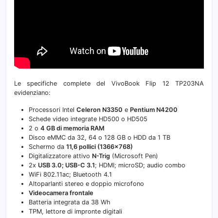
Le specifiche complete del VivoBook Flip 12 TP203NA
evidenziano:
Processori Intel
Celeron N3350
e
Pentium N4200
Schede video integrate HD500 o HD505
2 o
4 GB di memoria RAM
Disco eMMC da 32, 64 o 128 GB o HDD da 1 TB
Schermo da
11,6 pollici (1366×768)
Digitalizzatore attivo
N-Trig
(Microsoft Pen)
2x
USB 3.0; USB-C 3.1
; HDMI; microSD; audio combo
WiFi 802.11ac; Bluetooth 4.1
Altoparlanti stereo e doppio microfono
Videocamera frontale
Batteria integrata da 38 Wh
TPM, lettore di impronte digitali