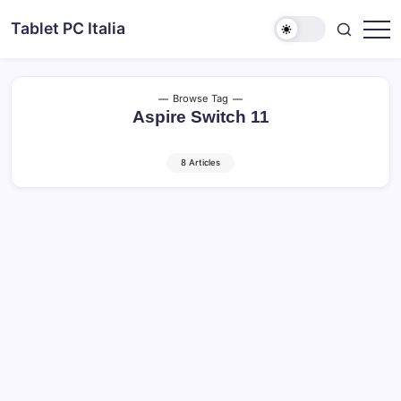
Skip
Tablet PC Italia
to
Dal
content
2003
dedicato
esclusivamente
ai
Browse Tag
Tablet
Aspire Switch 11
PC
8 Articles