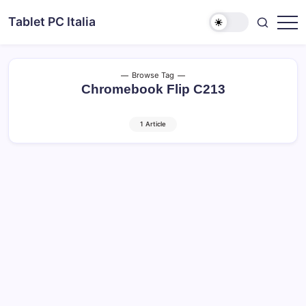
Skip
Tablet PC Italia
to
Dal
content
2003
dedicato
esclusivamente
ai
Browse Tag
Tablet
Chromebook Flip C213
PC
1 Article