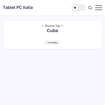
Skip
Tablet PC Italia
to
Dal
content
2003
dedicato
esclusivamente
ai
Browse Tag
Tablet
Cube
PC
3 Articles