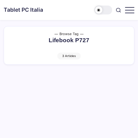
Skip
Tablet PC Italia
to
Dal
content
2003
dedicato
esclusivamente
ai
Browse Tag
Tablet
Lifebook P727
PC
3 Articles