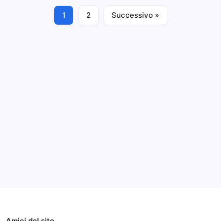
E
Dei
1
2
Successivo »
Nuovi
Convertibili
Notizie
Notizie ed Articoli
Maggio 8, 2015
HP
X360
Archivi
Categorie
Amici del sito