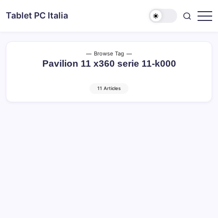
Skip
Tablet PC Italia
to
Dal
content
2003
dedicato
esclusivamente
ai
Browse Tag
Tablet
Pavilion 11 x360 serie 11-k000
PC
11 Articles