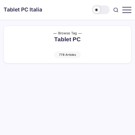
Skip
Tablet PC Italia
to
Dal
content
2003
dedicato
esclusivamente
ai
Browse Tag
Tablet
Tablet PC
PC
778 Articles