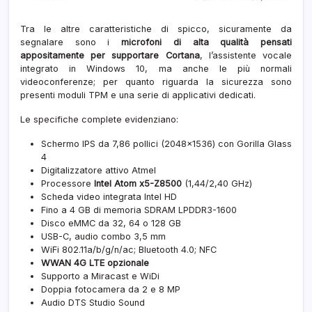
Tra le altre caratteristiche di spicco, sicuramente da
segnalare sono i
microfoni di alta qualità pensati
appositamente per supportare Cortana
, l’assistente vocale
integrato in Windows 10, ma anche le più normali
videoconferenze; per quanto riguarda la sicurezza sono
presenti moduli TPM e una serie di applicativi dedicati.
Le specifiche complete evidenziano:
Schermo IPS da 7,86 pollici (2048×1536) con Gorilla Glass
4
Digitalizzatore attivo Atmel
Processore
Intel Atom x5-Z8500
(1,44/2,40 GHz)
Scheda video integrata Intel HD
Fino a 4 GB di memoria SDRAM LPDDR3-1600
Disco eMMC da 32, 64 o 128 GB
USB-C, audio combo 3,5 mm
WiFi 802.11a/b/g/n/ac; Bluetooth 4.0; NFC
WWAN 4G LTE opzionale
Supporto a Miracast e WiDi
Doppia fotocamera da 2 e 8 MP
Audio DTS Studio Sound