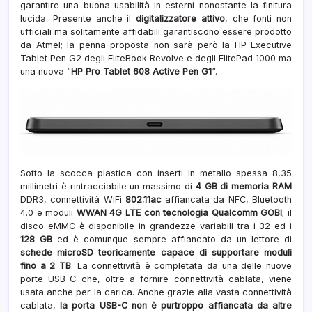
garantire una buona usabilità in esterni nonostante la finitura
lucida. Presente anche il
digitalizzatore attivo
, che fonti non
ufficiali ma solitamente affidabili garantiscono essere prodotto
da Atmel; la penna proposta non sarà però la HP Executive
Tablet Pen G2 degli EliteBook Revolve e degli ElitePad 1000 ma
una nuova “
HP Pro Tablet 608 Active Pen G1
“.
Sotto la scocca plastica con inserti in metallo spessa 8,35
millimetri è rintracciabile un massimo di
4 GB di memoria RAM
DDR3, connettività WiFi
802.11ac
affiancata da NFC, Bluetooth
4.0 e moduli
WWAN 4G LTE con tecnologia Qualcomm GOBI
; il
disco eMMC è disponibile in grandezze variabili tra i 32 ed i
128 GB
ed è comunque sempre affiancato da un lettore di
schede microSD teoricamente capace di supportare moduli
fino a 2 TB
. La connettività è completata da una delle nuove
porte USB-C che, oltre a fornire connettività cablata, viene
usata anche per la carica. Anche grazie alla vasta connettività
cablata,
la porta USB-C non è purtroppo affiancata da altre