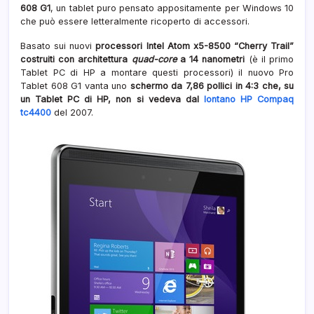
608 G1
, un tablet puro pensato appositamente per Windows 10
e
che può essere letteralmente ricoperto di accessori.
penn
Atme
Basato sui nuovi
processori Intel Atom x5-8500 “Cherry Trail”
costruiti con architettura
quad-core
a 14 nanometri
(è il primo
Tablet PC di HP a montare questi processori) il nuovo Pro
Tablet 608 G1 vanta uno
schermo da 7,86 pollici in 4:3 che, su
un Tablet PC di HP, non si vedeva dal
lontano HP Compaq
tc4400
del 2007.