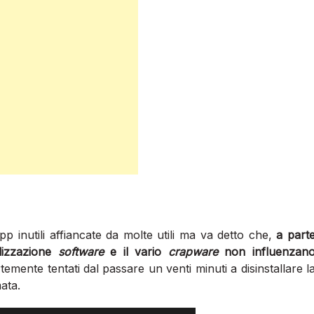
p inutili affiancate da molte utili ma va detto che,
a part
alizzazione
software
e il vario
crapware
non influenzan
emente tentati dal passare un venti minuti a disinstallare l
ata.