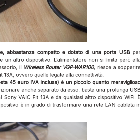
re, abbastanza compatto e dotato di una porta USB
pe
n altro dispositivo. L’alimentatore non si limita però all
ssorio, il
Wireless Router VGP-WAR100
, riesce a sopperir
t 13A, ovvero quelle legate alla connettività.
costa 45 euro IVA inclusa) è un piccolo quanto meraviglios
funzionare anche separato da esso, basta una prolunga US
l Sony VAIO Fit 13A e da qualsiasi altro dispositivo WiFi. 
positivo è in grado di trasformare una rete LAN cablata i