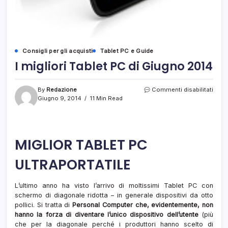
Consigli per gli acquisti
Tablet PC e Guide
I migliori Tablet PC di Giugno 2014
su
By
Redazione
Commenti disabilitati
I
Giugno 9, 2014
11 Min Read
migli
Table
PC
di
MIGLIOR TABLET PC
Giug
2014
ULTRAPORTATILE
L’ultimo anno ha visto l’arrivo di moltissimi Tablet PC con
schermo di diagonale ridotta – in generale dispositivi da otto
pollici. Si tratta di
Personal Computer che, evidentemente, non
hanno la forza di diventare l’unico dispositivo dell’utente
(più
che per la diagonale perché i produttori hanno scelto di