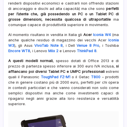
renderli dispositivi economici e castrarli non offrendo stazioni
di ancoraggio e dischi ad alta capacità) ma che sono
perfetti
per l’utente che, già possedendo un PC o un Tablet PC di
grosse dimensioni, necessita qualcosa di ultraportatile
ma
comunque capace di produttività superiore in movimento.
Al momento risultano in vendita in Italia gli
Acer
Iconia W4
(ma
anche qualche residuo di magazzino dei vecchi Acer
Iconia
W3
), gli Asus
VivoTab Note 8
, i Dell
Venue 8 Pro
, i Toshiba
Encore WT8
, i Lenovo
Miix 2
e Lenovo
ThinkPad 8
.
A questi modelli normali
, spesso dotati di Office 2013 e di
prezzo di partenza spesso inferiore ai 300 euro IVA inclusa,
si
affiancano poi diversi Tablet PC e UMPC professionali
estremi
quali il Panasonic
ToughPad FZ-M1
o il Getac
T800
– prodotti
che in genere costano più di 2000 euro, perfetti per chi opera
in contesti particolari e che vanno considerati non solo come
semplici dispositivi ma anche come investimenti capaci di
ripagarsi negli anni grazie alla loro resistenza e versatilità
superiore.